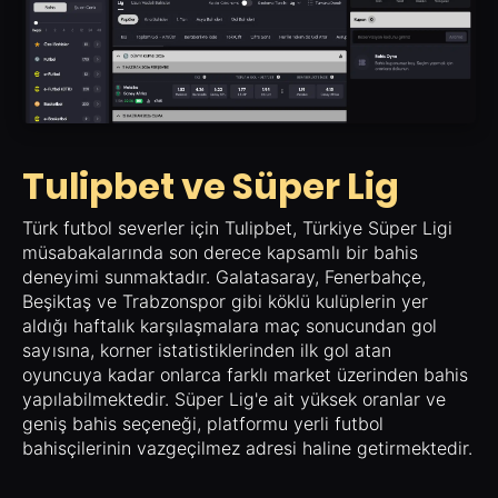
Tulipbet ve Süper Lig
Türk futbol severler için Tulipbet, Türkiye Süper Ligi
müsabakalarında son derece kapsamlı bir bahis
deneyimi sunmaktadır. Galatasaray, Fenerbahçe,
Beşiktaş ve Trabzonspor gibi köklü kulüplerin yer
aldığı haftalık karşılaşmalara maç sonucundan gol
sayısına, korner istatistiklerinden ilk gol atan
oyuncuya kadar onlarca farklı market üzerinden bahis
yapılabilmektedir. Süper Lig'e ait yüksek oranlar ve
geniş bahis seçeneği, platformu yerli futbol
bahisçilerinin vazgeçilmez adresi haline getirmektedir.