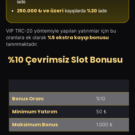
iade
250.000 ₺ ve üzeri
%20
kayıplarda
iade
VIP TRC-20 yöntemiyle yapılan yatırımlar için bu
%5 ekstra kayıp bonusu
oranlara ek olarak
tanınmaktadır.
%10 Çevrimsiz Slot Bonusu
Bonus Oranı
%10
Minimum Yatırım
50 ₺
Maksimum Bonus
1.000 ₺