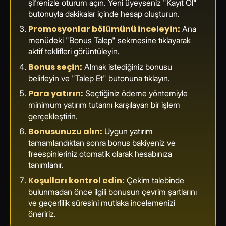
şifrenizle oturum açın. Yeni üyeyseniz "Kayıt Ol"
butonuyla dakikalar içinde hesap oluşturun.
Promosyonlar bölümünü inceleyin:
Ana
menüdeki "Bonus Talep" sekmesine tıklayarak
aktif teklifleri görüntüleyin.
Bonus seçin:
Almak istediğiniz bonusu
belirleyin ve "Talep Et" butonuna tıklayın.
Para yatırın:
Seçtiğiniz ödeme yöntemiyle
minimum yatırım tutarını karşılayan bir işlem
gerçekleştirin.
Bonusunuzu alın:
Uygun yatırım
tamamlandıktan sonra bonus bakiyeniz ve
freespinleriniz otomatik olarak hesabınıza
tanımlanır.
Koşulları kontrol edin:
Çekim talebinde
bulunmadan önce ilgili bonusun çevrim şartlarını
ve geçerlilik süresini mutlaka incelemenizi
öneririz.